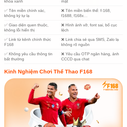
khóa xanh
mật
✅ Tên miền chính xác,
❌ Tên miền biến thể: f-168,
không ký tự lạ
f1688, f168x…
✅ Giao diện quen thuộc,
❌ Hình ảnh vỡ, font sai, bố cục
không lỗi hiển thị
lệch
✅ Link từ kênh chính thức
❌ Link chia sẻ qua SMS, Zalo lạ
F168
không rõ nguồn
✅ Không yêu cầu thông tin
❌ Yêu cầu OTP ngân hàng, ảnh
bất thường
CCCD qua chat
Kinh Nghiệm Chơi Thể Thao F168