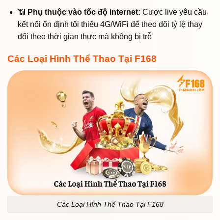
📶
Phụ thuộc vào tốc độ internet:
Cược live yêu cầu
kết nối ổn định tối thiểu 4G/WiFi để theo dõi tỷ lệ thay
đổi theo thời gian thực mà không bị trễ
Các Loại Hình Thể Thao Tại F168
Các Loại Hình Thể Thao Tại F168