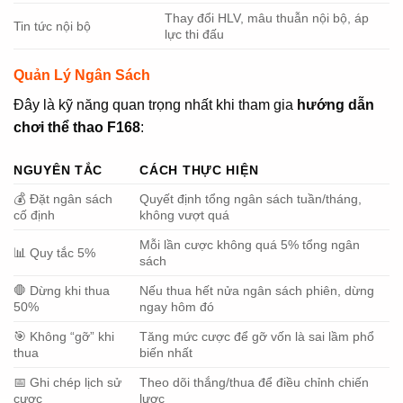
Thay đổi HLV, mâu thuẫn nội bộ, áp
Tin tức nội bộ
lực thi đấu
Quản Lý Ngân Sách
Đây là kỹ năng quan trọng nhất khi tham gia
hướng dẫn
chơi thể thao F168
:
NGUYÊN TẮC
CÁCH THỰC HIỆN
💰 Đặt ngân sách
Quyết định tổng ngân sách tuần/tháng,
cố định
không vượt quá
Mỗi lần cược không quá 5% tổng ngân
📊 Quy tắc 5%
sách
🛑 Dừng khi thua
Nếu thua hết nửa ngân sách phiên, dừng
50%
ngay hôm đó
🎯 Không “gỡ” khi
Tăng mức cược để gỡ vốn là sai lầm phổ
thua
biến nhất
📅 Ghi chép lịch sử
Theo dõi thắng/thua để điều chỉnh chiến
cược
lược