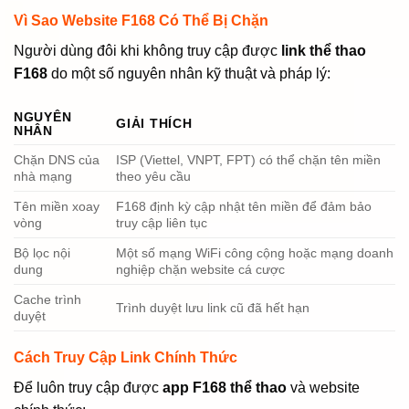
Vì Sao Website F168 Có Thể Bị Chặn
Người dùng đôi khi không truy cập được
link thể thao
F168
do một số nguyên nhân kỹ thuật và pháp lý:
NGUYÊN
GIẢI THÍCH
NHÂN
Chặn DNS của
ISP (Viettel, VNPT, FPT) có thể chặn tên miền
nhà mạng
theo yêu cầu
Tên miền xoay
F168 định kỳ cập nhật tên miền để đảm bảo
vòng
truy cập liên tục
Bộ lọc nội
Một số mạng WiFi công cộng hoặc mạng doanh
dung
nghiệp chặn website cá cược
Cache trình
Trình duyệt lưu link cũ đã hết hạn
duyệt
Cách Truy Cập Link Chính Thức
Để luôn truy cập được
app F168 thể thao
và website