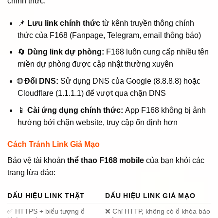
chính thức:
📌
Lưu link chính thức
từ kênh truyền thông chính
thức của F168 (Fanpage, Telegram, email thông báo)
🔄
Dùng link dự phòng:
F168 luôn cung cấp nhiều tên
miền dự phòng được cập nhật thường xuyên
🌐
Đổi DNS:
Sử dụng DNS của Google (8.8.8.8) hoặc
Cloudflare (1.1.1.1) để vượt qua chặn DNS
📱
Cài ứng dụng chính thức:
App F168 không bị ảnh
hưởng bởi chặn website, truy cập ổn định hơn
Cách Tránh Link Giả Mạo
Bảo vệ tài khoản
thể thao F168 mobile
của bạn khỏi các
trang lừa đảo:
DẤU HIỆU LINK THẬT
DẤU HIỆU LINK GIẢ MẠO
✅ HTTPS + biểu tượng ổ
❌ Chỉ HTTP, không có ổ khóa bảo