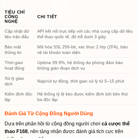
TIÊU CHÍ
CÔNG
CHI TIẾT
NGHỆ
Cập nhật dữ
API kết nối trực tiếp với các nhà cung cấp dữ liệu
liệu trận đấu
thể thao quốc tế, độ trễ dưới 3 giây
Bảo mật
Mã hóa SSL 256-bit, xác thực 2 lớp (2FA), bảo
thông tin
vệ tài khoản toàn diện
Thời gian
Uptime 99.9%, hệ thống dự phòng đảm bảo
hoạt động
không gián đoạn dịch vụ
Xử lý giao
Nạp/rút tự động, thời gian xử lý từ 5–15 phút
dịch
Kiểm định độc
Hệ thống tỷ lệ kèo được kiểm định bởi bên thứ
lập
ba độc lập
Đánh Giá Từ Cộng Đồng Người Dùng
Dựa trên phản hồi từ cộng đồng người chơi
cá cược thể
thao F168
, nền tảng nhận được đánh giá tích cực trên