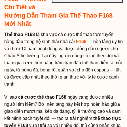
Chi Tiết và
Hướng Dẫn Tham Gia Thể Thao F168
Mới Nhất
Thể thao F168
là khu vực cá cược thể thao trực tuyến
hàng đầu trong hệ sinh thái nhà cái
F168
— nền tảng uy tín
với hơn 10 năm hoạt động và được đông đảo người chơi
Châu Á tin tưởng. Tại đây, người dùng có thể theo dõi và
tham gia cược trên hàng trăm trận đấu thể thao diễn ra mỗi
ngày, từ bóng đá, bóng rổ, quần vợt cho đến esports — tất
cả được cập nhật theo thời gian thực với tỷ lệ cược cạnh
tranh.
Vì sao
cá cược thể thao F168
ngày càng được nhiều
người tìm kiếm? Bởi nền tảng này kết hợp hoàn hảo giữa
giao diện mượt mà, kèo đa dạng, tỷ lệ thưởng cao và cam
kết minh bạch tuyệt đối — tạo ra trải nghiệm
thể thao trực
tuyến F168
vượt trội so với nhiều đối thủ cùng phân khúc.