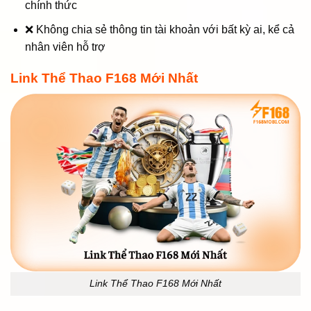
chính thức
❌ Không chia sẻ thông tin tài khoản với bất kỳ ai, kể cả
nhân viên hỗ trợ
Link Thể Thao F168 Mới Nhất
Link Thể Thao F168 Mới Nhất