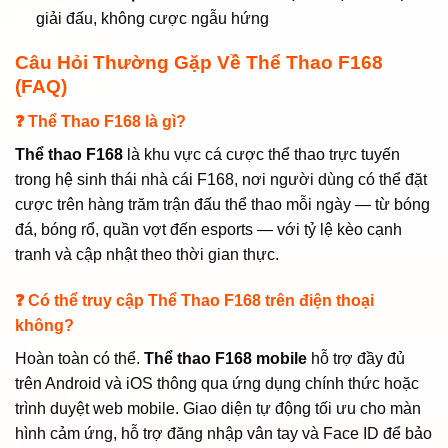
giải đấu, không cược ngẫu hứng
Câu Hỏi Thường Gặp Về Thể Thao F168
(FAQ)
❓ Thể Thao F168 là gì?
Thể thao F168
là khu vực cá cược thể thao trực tuyến
trong hệ sinh thái nhà cái F168, nơi người dùng có thể đặt
cược trên hàng trăm trận đấu thể thao mỗi ngày — từ bóng
đá, bóng rổ, quần vợt đến esports — với tỷ lệ kèo cạnh
tranh và cập nhật theo thời gian thực.
❓ Có thể truy cập Thể Thao F168 trên điện thoại
không?
Hoàn toàn có thể.
Thể thao F168 mobile
hỗ trợ đầy đủ
trên Android và iOS thông qua ứng dụng chính thức hoặc
trình duyệt web mobile. Giao diện tự động tối ưu cho màn
hình cảm ứng, hỗ trợ đăng nhập vân tay và Face ID để bảo