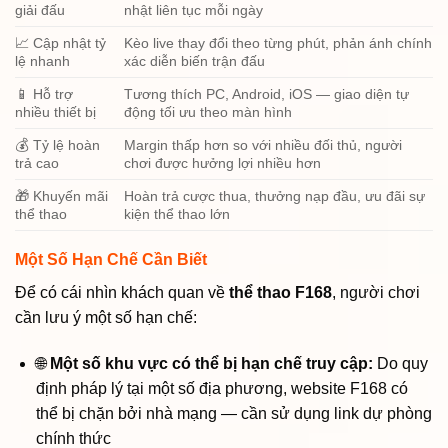
giải đấu
nhật liên tục mỗi ngày
📈 Cập nhật tỷ
Kèo live thay đổi theo từng phút, phản ánh chính
lệ nhanh
xác diễn biến trận đấu
📱 Hỗ trợ
Tương thích PC, Android, iOS — giao diện tự
nhiều thiết bị
động tối ưu theo màn hình
💰 Tỷ lệ hoàn
Margin thấp hơn so với nhiều đối thủ, người
trả cao
chơi được hưởng lợi nhiều hơn
🎁 Khuyến mãi
Hoàn trả cược thua, thưởng nạp đầu, ưu đãi sự
thể thao
kiện thể thao lớn
Một Số Hạn Chế Cần Biết
Để có cái nhìn khách quan về
thể thao F168
, người chơi
cần lưu ý một số hạn chế:
🌐
Một số khu vực có thể bị hạn chế truy cập:
Do quy
định pháp lý tại một số địa phương, website F168 có
thể bị chặn bởi nhà mạng — cần sử dụng link dự phòng
chính thức