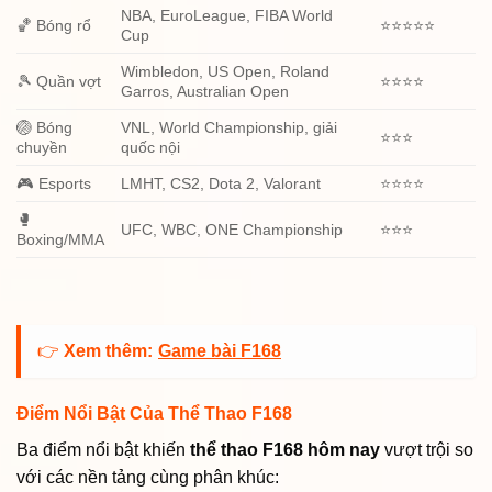
NBA, EuroLeague, FIBA World
🏀 Bóng rổ
⭐⭐⭐⭐⭐
Cup
Wimbledon, US Open, Roland
🎾 Quần vợt
⭐⭐⭐⭐
Garros, Australian Open
🏐 Bóng
VNL, World Championship, giải
⭐⭐⭐
chuyền
quốc nội
🎮 Esports
LMHT, CS2, Dota 2, Valorant
⭐⭐⭐⭐
🥊
UFC, WBC, ONE Championship
⭐⭐⭐
Boxing/MMA
👉
Xem thêm:
Game bài F168
Điểm Nổi Bật Của Thể Thao F168
Ba điểm nổi bật khiến
thể thao F168 hôm nay
vượt trội so
với các nền tảng cùng phân khúc: