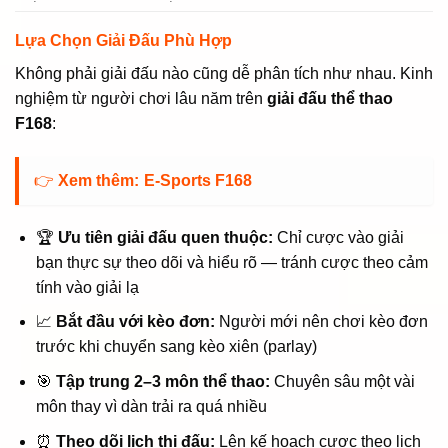
Lựa Chọn Giải Đấu Phù Hợp
Không phải giải đấu nào cũng dễ phân tích như nhau. Kinh
nghiệm từ người chơi lâu năm trên
giải đấu thể thao
F168
:
👉
Xem thêm:
E-Sports F168
🏆
Ưu tiên giải đấu quen thuộc:
Chỉ cược vào giải
bạn thực sự theo dõi và hiểu rõ — tránh cược theo cảm
tính vào giải lạ
📈
Bắt đầu với kèo đơn:
Người mới nên chơi kèo đơn
trước khi chuyển sang kèo xiên (parlay)
🎯
Tập trung 2–3 môn thể thao:
Chuyên sâu một vài
môn thay vì dàn trải ra quá nhiều
⏰
Theo dõi lịch thi đấu:
Lên kế hoạch cược theo lịch