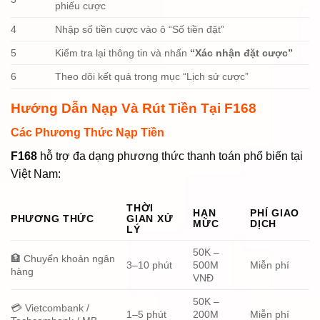
phiếu cược
4
Nhập số tiền cược vào ô “Số tiền đặt”
5
Kiểm tra lại thông tin và nhấn
“Xác nhận đặt cược”
6
Theo dõi kết quả trong mục “Lịch sử cược”
Hướng Dẫn Nạp Và Rút Tiền Tại F168
Các Phương Thức Nạp Tiền
F168
hỗ trợ đa dạng phương thức thanh toán phổ biến tại
Việt Nam:
THỜI
HẠN
PHÍ GIAO
PHƯƠNG THỨC
GIAN XỬ
MỨC
DỊCH
LÝ
50K –
🏦 Chuyển khoản ngân
3–10 phút
500M
Miễn phí
hàng
VNĐ
50K –
💳 Vietcombank /
1–5 phút
200M
Miễn phí