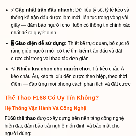
⚡
Cập nhật trận đấu nhanh:
Dữ liệu tỷ số, tỷ lệ kèo và
thống kê trận đấu được làm mới liên tục trong vòng vài
giây — đảm bảo người chơi luôn có thông tin chính xác
nhất để ra quyết định
🖥️
Giao diện dễ sử dụng:
Thiết kế trực quan, bố cục rõ
ràng giúp người mới có thể tìm kiếm trận đấu và đặt
cược chỉ trong vài thao tác đơn giản
🎯
Nhiều lựa chọn cho người chơi:
Từ kèo châu Á,
kèo châu Âu, kèo tài xỉu đến cược theo hiệp, theo thời
điểm — đáp ứng mọi phong cách phân tích và đặt cược
Thể Thao F168 Có Uy Tín Không?
Hệ Thống Vận Hành Và Công Nghệ
F168 thể thao
được xây dựng trên nền tảng công nghệ
hiện đại, đảm bảo trải nghiệm ổn định và bảo mật cho
người dùng: