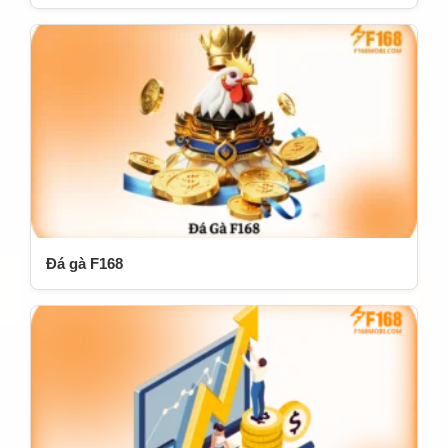
Đá gà F168