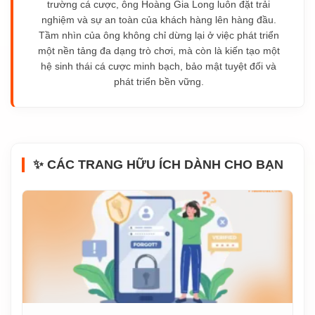
trường cá cược, ông Hoàng Gia Long luôn đặt trải
nghiệm và sự an toàn của khách hàng lên hàng đầu.
Tầm nhìn của ông không chỉ dừng lại ở việc phát triển
một nền tảng đa dạng trò chơi, mà còn là kiến tạo một
hệ sinh thái cá cược minh bạch, bảo mật tuyệt đối và
phát triển bền vững.
✨ CÁC TRANG HỮU ÍCH DÀNH CHO BẠN