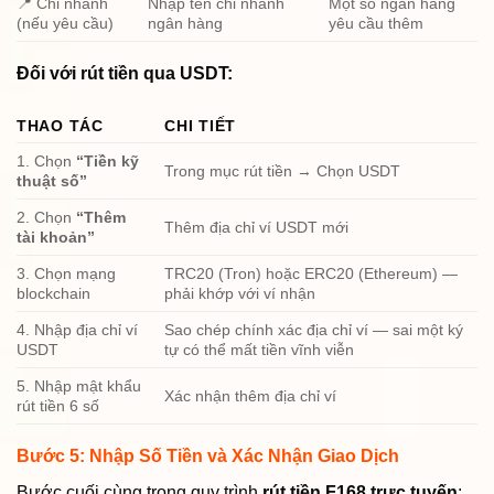
📍 Chi nhánh
Nhập tên chi nhánh
Một số ngân hàng
(nếu yêu cầu)
ngân hàng
yêu cầu thêm
Đối với rút tiền qua USDT:
THAO TÁC
CHI TIẾT
1. Chọn
“Tiền kỹ
Trong mục rút tiền → Chọn USDT
thuật số”
2. Chọn
“Thêm
Thêm địa chỉ ví USDT mới
tài khoản”
3. Chọn mạng
TRC20 (Tron) hoặc ERC20 (Ethereum) —
blockchain
phải khớp với ví nhận
4. Nhập địa chỉ ví
Sao chép chính xác địa chỉ ví — sai một ký
USDT
tự có thể mất tiền vĩnh viễn
5. Nhập mật khẩu
Xác nhận thêm địa chỉ ví
rút tiền 6 số
Bước 5: Nhập Số Tiền và Xác Nhận Giao Dịch
Bước cuối cùng trong quy trình
rút tiền F168 trực tuyến
: