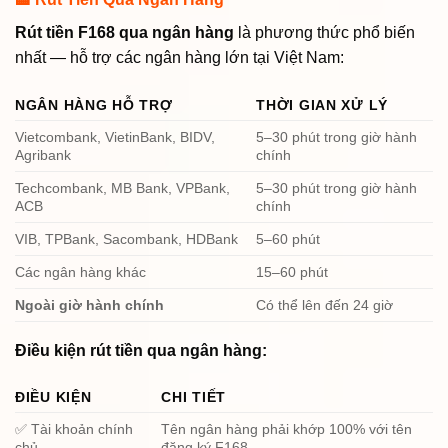
Rút tiền F168 qua ngân hàng
là phương thức phổ biến
nhất — hỗ trợ các ngân hàng lớn tại Việt Nam:
NGÂN HÀNG HỖ TRỢ
THỜI GIAN XỬ LÝ
Vietcombank, VietinBank, BIDV,
5–30 phút trong giờ hành
Agribank
chính
Techcombank, MB Bank, VPBank,
5–30 phút trong giờ hành
ACB
chính
VIB, TPBank, Sacombank, HDBank
5–60 phút
Các ngân hàng khác
15–60 phút
Ngoài giờ hành chính
Có thể lên đến 24 giờ
Điều kiện rút tiền qua ngân hàng:
ĐIỀU KIỆN
CHI TIẾT
✅ Tài khoản chính
Tên ngân hàng phải khớp 100% với tên
chủ
đăng ký F168