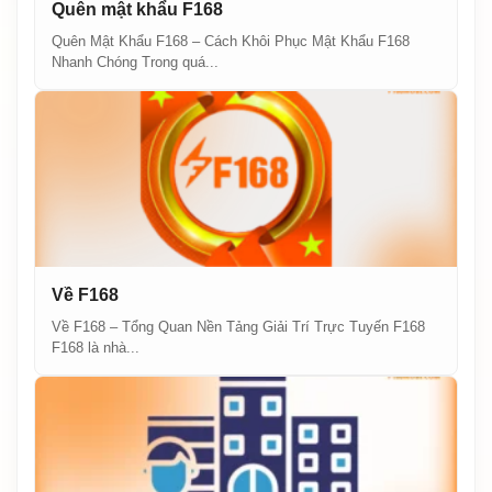
Quên mật khẩu F168
Quên Mật Khẩu F168 – Cách Khôi Phục Mật Khẩu F168
Nhanh Chóng Trong quá...
Về F168
Về F168 – Tổng Quan Nền Tảng Giải Trí Trực Tuyến F168
F168 là nhà...