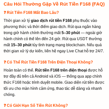
Câu Hỏi Thường Gặp Về Rút Tiền F168 (FAQ)
❓ Rút Tiền F168 Mất Bao Lâu?
Thời gian xử lý
giao dịch rút tiền F168
phụ thuộc vào
phương thức và thời điểm giao dịch. Rút qua ngân hàng
trong giờ hành chính thường mất
5–30 phút
— ngoài giờ
hành chính có thể lên đến 24 giờ. Rút qua USDT thường
mất
15–30 phút
tùy tình trạng mạng blockchain. Nếu quá
thời gian xử lý dự kiến, liên hệ ngay Live Chat hỗ trợ 24/7.
❓ Có Thể Rút Tiền F168 Trên Điện Thoại Không?
Hoàn toàn có thể.
Rút tiền F168 trên điện thoại
được hỗ
trợ đầy đủ trên cả Android và iOS — thông qua app chính
thức F168 hoặc trình duyệt mobile. Giao diện rút tiền được
tối ưu cho màn hình cảm ứng, thao tác dễ dàng và nhanh
chóng.
❓ Có Giới Hạn Số Tiền Rút Không?