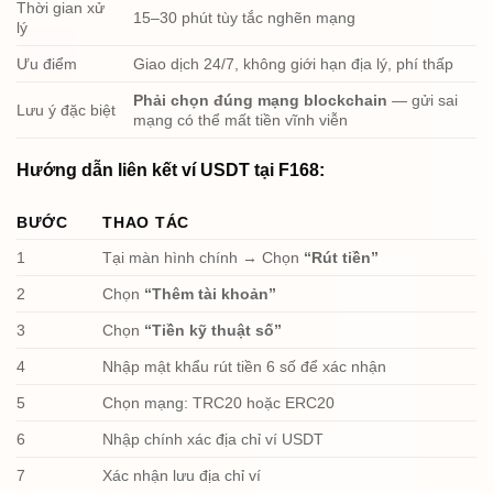
Thời gian xử
15–30 phút tùy tắc nghẽn mạng
lý
Ưu điểm
Giao dịch 24/7, không giới hạn địa lý, phí thấp
Phải chọn đúng mạng blockchain
— gửi sai
Lưu ý đặc biệt
mạng có thể mất tiền vĩnh viễn
Hướng dẫn liên kết ví USDT tại F168:
BƯỚC
THAO TÁC
1
Tại màn hình chính → Chọn
“Rút tiền”
2
Chọn
“Thêm tài khoản”
3
Chọn
“Tiền kỹ thuật số”
4
Nhập mật khẩu rút tiền 6 số để xác nhận
5
Chọn mạng: TRC20 hoặc ERC20
6
Nhập chính xác địa chỉ ví USDT
7
Xác nhận lưu địa chỉ ví