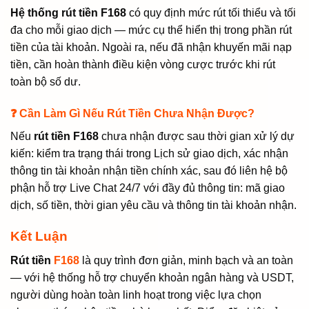
Hệ thống rút tiền F168
có quy định mức rút tối thiểu và tối
đa cho mỗi giao dịch — mức cụ thể hiển thị trong phần rút
tiền của tài khoản. Ngoài ra, nếu đã nhận khuyến mãi nạp
tiền, cần hoàn thành điều kiện vòng cược trước khi rút
toàn bộ số dư.
❓ Cần Làm Gì Nếu Rút Tiền Chưa Nhận Được?
Nếu
rút tiền F168
chưa nhận được sau thời gian xử lý dự
kiến: kiểm tra trạng thái trong Lịch sử giao dịch, xác nhận
thông tin tài khoản nhận tiền chính xác, sau đó liên hệ bộ
phận hỗ trợ Live Chat 24/7 với đầy đủ thông tin: mã giao
dịch, số tiền, thời gian yêu cầu và thông tin tài khoản nhận.
Kết Luận
Rút tiền
F168
là quy trình đơn giản, minh bạch và an toàn
— với hệ thống hỗ trợ chuyển khoản ngân hàng và USDT,
người dùng hoàn toàn linh hoạt trong việc lựa chọn