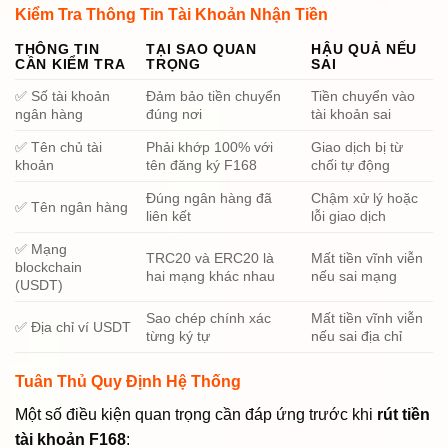
Kiểm Tra Thông Tin Tài Khoản Nhận Tiền
THÔNG TIN
TẠI SAO QUAN
HẬU QUẢ NẾU
CẦN KIỂM TRA
TRỌNG
SAI
✅ Số tài khoản
Đảm bảo tiền chuyển
Tiền chuyển vào
ngân hàng
đúng nơi
tài khoản sai
✅ Tên chủ tài
Phải khớp 100% với
Giao dịch bị từ
khoản
tên đăng ký F168
chối tự động
Đúng ngân hàng đã
Chậm xử lý hoặc
✅ Tên ngân hàng
liên kết
lỗi giao dịch
✅ Mạng
TRC20 và ERC20 là
Mất tiền vĩnh viễn
blockchain
hai mạng khác nhau
nếu sai mạng
(USDT)
Sao chép chính xác
Mất tiền vĩnh viễn
✅ Địa chỉ ví USDT
từng ký tự
nếu sai địa chỉ
Tuân Thủ Quy Định Hệ Thống
Một số điều kiện quan trọng cần đáp ứng trước khi
rút tiền
tài khoản F168
: