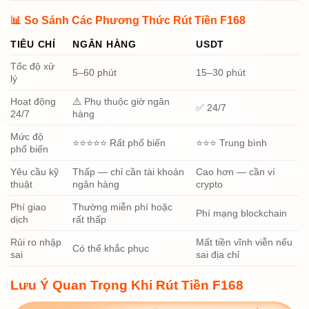
📊 So Sánh Các Phương Thức Rút Tiền F168
TIÊU CHÍ
NGÂN HÀNG
USDT
Tốc độ xử
5–60 phút
15–30 phút
lý
Hoạt động
⚠️ Phụ thuộc giờ ngân
✅ 24/7
24/7
hàng
Mức độ
⭐⭐⭐⭐⭐ Rất phổ biến
⭐⭐⭐ Trung bình
phổ biến
Yêu cầu kỹ
Thấp — chỉ cần tài khoản
Cao hơn — cần ví
thuật
ngân hàng
crypto
Phí giao
Thường miễn phí hoặc
Phí mạng blockchain
dịch
rất thấp
Rủi ro nhập
Mất tiền vĩnh viễn nếu
Có thể khắc phục
sai
sai địa chỉ
Lưu Ý Quan Trọng Khi Rút Tiền F168