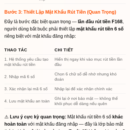
Bước 3: Thiết Lập Mật Khẩu Rút Tiền (Quan Trọng)
Đây là bước đặc biệt quan trọng —
lần đầu rút tiền F168
,
người dùng bắt buộc phải thiết lập
mật khẩu rút tiền 6 số
riêng biệt với mật khẩu đăng nhập:
THAO TÁC
CHI TIẾT
1. Hệ thống yêu cầu tạo
Hiển thị ngay khi vào mục rút tiền lần
mật khẩu rút tiền
đầu
Chọn 6 chữ số dễ nhớ nhưng khó
2. Nhập mã 6 số
đoán
3. Xác nhận lại mã 6 số
Nhập lại để xác nhận chính xác
Ghi lại ở nơi bảo mật — không thể
4. Lưu mật khẩu an toàn
khôi phục dễ dàng nếu quên
⚠️
Lưu ý cực kỳ quan trọng:
Mật khẩu rút tiền 6 số
khác
hoàn toàn
với mật khẩu đăng nhập — đây là lớp bảo mật