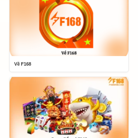
Về F168