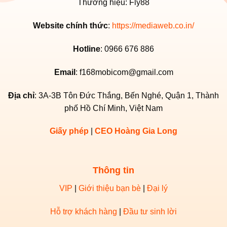
Thương hiệu: Fly88
Mẹo Săn Jackpot F168 Dành Cho Người Mới
➤
Website chính thức
:
https://mediaweb.co.in/
Cách Chơi Nổ Hũ F168 Cho Người Mới Bắt Đầu
➤
Hotline
: 0966 676 886
Thủ Thuật Đánh Bài F168 Giúp Người Chơi Nâng
➤
Cao Kinh Nghiệm
Email
:
f168mobicom@gmail.com
Cách Chơi Game Bài F168 Cho Người Mới Bắt Đầu
Địa chỉ
: 3A-3B Tôn Đức Thắng, Bến Nghé, Quận 1, Thành
➤
phố Hồ Chí Minh, Việt Nam
Mẹo Chơi Baccarat F168 Hiệu Quả
➤
Giấy phép
|
CEO Hoàng Gia Long
Cách Chơi Casino F168 Cho Người Mới
➤
Thông tin
VIP
|
Giới thiệu bạn bè
|
Đại lý
Hỗ trợ khách hàng
|
Đầu tư sinh lời