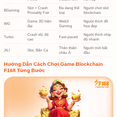
Slot + Crash
Đa dạng thể
Người chơi slot
BGaming
Provably Fair
loại
blockchain
Game 3D hiện
Web3
Người thích đồ
WG
đại
Gaming
họa đẹp
Crash tốc độ
Người thích nhịp
Turbo
Fast-paced
cao
độ nhanh
Thân thiện
Người mới bắt
JILI
Slot, Bắn Cá
châu Á
đầu
Hướng Dẫn Cách Chơi Game Blockchain
F168 Từng Bước