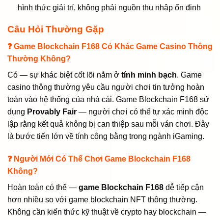
hình thức giải trí, không phải nguồn thu nhập ổn định
Câu Hỏi Thường Gặp
❓ Game Blockchain F168 Có Khác Game Casino Thông
Thường Không?
Có — sự khác biệt cốt lõi nằm ở
tính minh bạch
. Game
casino thông thường yêu cầu người chơi tin tưởng hoàn
toàn vào hệ thống của nhà cái. Game Blockchain F168 sử
dụng
Provably Fair
— người chơi có thể tự xác minh độc
lập rằng kết quả không bị can thiệp sau mỗi ván chơi. Đây
là bước tiến lớn về tính công bằng trong ngành iGaming.
❓ Người Mới Có Thể Chơi Game Blockchain F168
Không?
Hoàn toàn có thể —
game Blockchain F168
dễ tiếp cận
hơn nhiều so với game blockchain NFT thông thường.
Không cần kiến thức kỹ thuật về crypto hay blockchain —