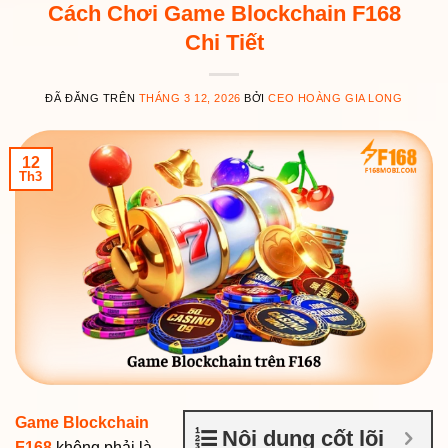
Cách Chơi Game Blockchain F168
Chi Tiết
ĐÃ ĐĂNG TRÊN
THÁNG 3 12, 2026
BỞI
CEO HOÀNG GIA LONG
12
Th3
Game Blockchain
Nội dung cốt lõi
F168
không phải là