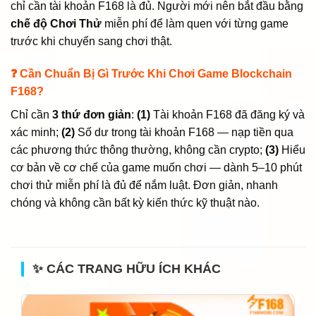
chỉ cần tài khoản F168 là đủ. Người mới nên bắt đầu bằng
chế độ Chơi Thử
miễn phí để làm quen với từng game
trước khi chuyển sang chơi thật.
❓ Cần Chuẩn Bị Gì Trước Khi Chơi Game Blockchain
F168?
Chỉ cần
3 thứ đơn giản
:
(1)
Tài khoản F168 đã đăng ký và
xác minh;
(2)
Số dư trong tài khoản F168 — nạp tiền qua
các phương thức thông thường, không cần crypto;
(3)
Hiểu
cơ bản về cơ chế của game muốn chơi — dành 5–10 phút
chơi thử miễn phí là đủ để nắm luật. Đơn giản, nhanh
chóng và không cần bất kỳ kiến thức kỹ thuật nào.
✨ CÁC TRANG HỮU ÍCH KHÁC