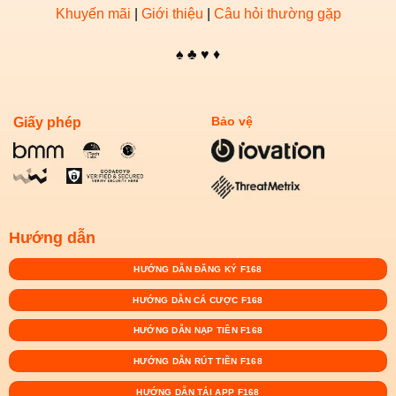
Khuyến mãi
|
Giới thiệu
|
Câu hỏi thường gặp
♠️ ♣️ ♥️ ♦️
Giấy phép
Bảo vệ
Hướng dẫn
HƯỚNG DẪN ĐĂNG KÝ F168
HƯỚNG DẪN CÁ CƯỢC F168
HƯỚNG DẪN NẠP TIỀN F168
HƯỚNG DẪN RÚT TIỀN F168
HƯỚNG DẪN TẢI APP F168