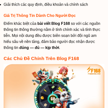
Giải thích các quy định, điều khoản và chính sách
Giá Trị Thông Tin Dành Cho Người Đọc
Điểm khác biệt của
bài viết Blog F168
so với các nguồn
thông tin thông thường nằm ở tính chính xác và tính thực
tiễn. Mọi nội dung đều được biên soạn bởi đội ngũ am
hiểu sâu về nền tảng, đảm bảo người đọc nhận được
thông tin
đúng — đủ — kịp thời
.
Các Chủ Đề Chính Trên Blog F168