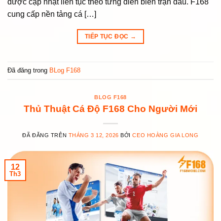
được cập nhật liên tục theo từng diễn biến trận đấu. F168
cung cấp nền tảng cá […]
TIẾP TỤC ĐỌC
→
Đã đăng trong
BLog F168
BLOG F168
Thủ Thuật Cá Độ F168 Cho Người Mới
ĐÃ ĐĂNG TRÊN
THÁNG 3 12, 2026
BỞI
CEO HOÀNG GIA LONG
12
Th3