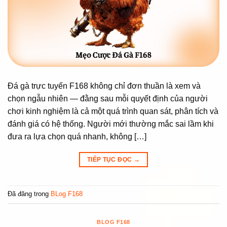
Đá gà trực tuyến F168 không chỉ đơn thuần là xem và
chọn ngẫu nhiên — đằng sau mỗi quyết định của người
chơi kinh nghiệm là cả một quá trình quan sát, phân tích và
đánh giá có hệ thống. Người mới thường mắc sai lầm khi
đưa ra lựa chọn quá nhanh, không […]
TIẾP TỤC ĐỌC
→
Đã đăng trong
BLog F168
BLOG F168