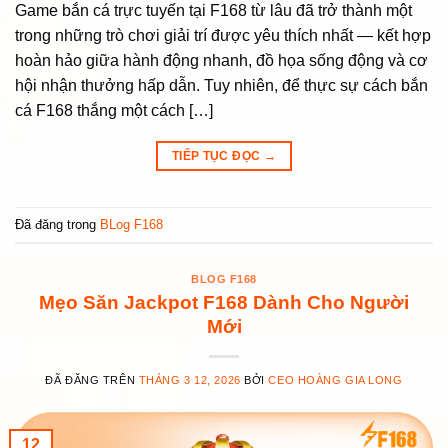
Game bắn cá trực tuyến tại F168 từ lâu đã trở thành một
trong những trò chơi giải trí được yêu thích nhất — kết hợp
hoàn hảo giữa hành động nhanh, đồ họa sống động và cơ
hội nhận thưởng hấp dẫn. Tuy nhiên, để thực sự cách bắn
cá F168 thắng một cách […]
TIẾP TỤC ĐỌC
→
Đã đăng trong
BLog F168
BLOG F168
Mẹo Săn Jackpot F168 Dành Cho Người
Mới
ĐÃ ĐĂNG TRÊN
THÁNG 3 12, 2026
BỞI
CEO HOÀNG GIA LONG
12