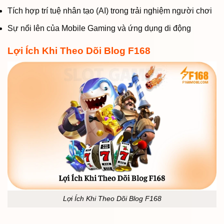
Tích hợp trí tuệ nhân tạo (AI) trong trải nghiệm người chơi
Sự nổi lên của Mobile Gaming và ứng dụng di động
Lợi Ích Khi Theo Dõi Blog F168
Lợi Ích Khi Theo Dõi Blog F168