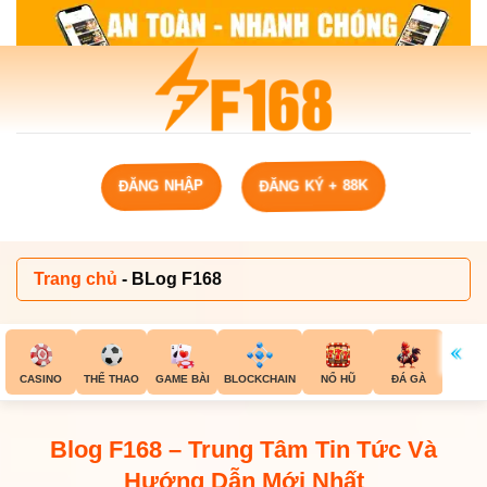
Chuyển
đến
nội
dung
ĐĂNG NHẬP
ĐĂNG KÝ + 88K
Trang chủ
-
BLog F168
CASINO
THỂ THAO
GAME BÀI
BLOCKCHAIN
NỔ HŨ
ĐÁ GÀ
E-SP
Blog F168 – Trung Tâm Tin Tức Và
Hướng Dẫn Mới Nhất