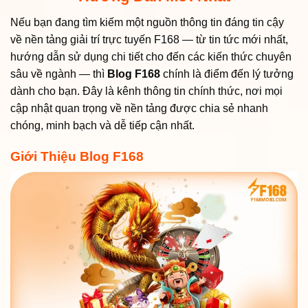
Nếu bạn đang tìm kiếm một nguồn thông tin đáng tin cậy
về nền tảng giải trí trực tuyến F168 — từ tin tức mới nhất,
hướng dẫn sử dụng chi tiết cho đến các kiến thức chuyên
sâu về ngành — thì
Blog F168
chính là điểm đến lý tưởng
dành cho bạn. Đây là kênh thông tin chính thức, nơi mọi
cập nhật quan trọng về nền tảng được chia sẻ nhanh
chóng, minh bạch và dễ tiếp cận nhất.
Giới Thiệu Blog F168