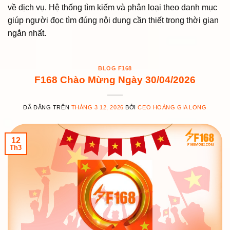
về dịch vụ. Hệ thống tìm kiếm và phân loại theo danh mục
giúp người đọc tìm đúng nội dung cần thiết trong thời gian
ngắn nhất.
BLOG F168
F168 Chào Mừng Ngày 30/04/2026
ĐÃ ĐĂNG TRÊN
THÁNG 3 12, 2026
BỞI
CEO HOÀNG GIA LONG
12
Th3