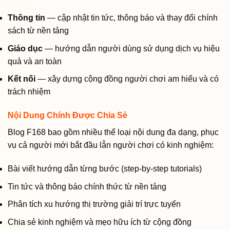
Thông tin
— cập nhật tin tức, thông báo và thay đổi chính
sách từ nền tảng
Giáo dục
— hướng dẫn người dùng sử dụng dịch vụ hiệu
quả và an toàn
Kết nối
— xây dựng cộng đồng người chơi am hiểu và có
trách nhiệm
Nội Dung Chính Được Chia Sẻ
Blog F168 bao gồm nhiều thể loại nội dung đa dạng, phục
vụ cả người mới bắt đầu lẫn người chơi có kinh nghiệm:
Bài viết hướng dẫn từng bước (step-by-step tutorials)
Tin tức và thông báo chính thức từ nền tảng
Phân tích xu hướng thị trường giải trí trực tuyến
Chia sẻ kinh nghiệm và mẹo hữu ích từ cộng đồng