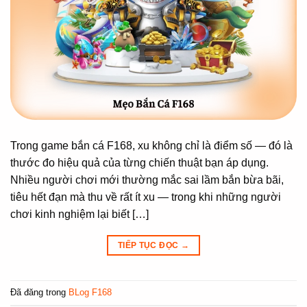
Trong game bắn cá F168, xu không chỉ là điểm số — đó là
thước đo hiệu quả của từng chiến thuật bạn áp dụng.
Nhiều người chơi mới thường mắc sai lầm bắn bừa bãi,
tiêu hết đạn mà thu về rất ít xu — trong khi những người
chơi kinh nghiệm lại biết […]
TIẾP TỤC ĐỌC
→
Đã đăng trong
BLog F168