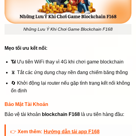
Những Lưu Ý Khi Chơi Game Blockchain F168
Mẹo tối ưu kết nối:
📶 Ưu tiên WiFi thay vì 4G khi chơi game blockchain
📵 Tắt các ứng dụng chạy nền đang chiếm băng thông
🔄 Khởi động lại router nếu gặp tình trạng kết nối không
ổn định
Bảo Mật Tài Khoản
Bảo vệ tài khoản
blockchain F168
là ưu tiên hàng đầu:
👉
Xem thêm:
Hướng dẫn tải app F168