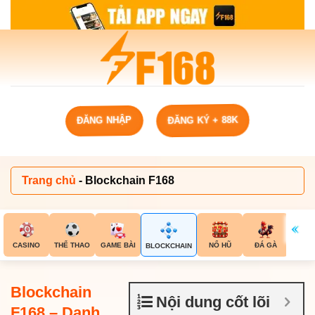
Chuyển
đến
nội
dung
ĐĂNG NHẬP
ĐĂNG KÝ + 88K
Trang chủ
-
Blockchain F168
CASINO
THỂ THAO
GAME BÀI
NỔ HŨ
ĐÁ GÀ
E-SP
BLOCKCHAIN
Blockchain
Nội dung cốt lõi
F168 – Danh