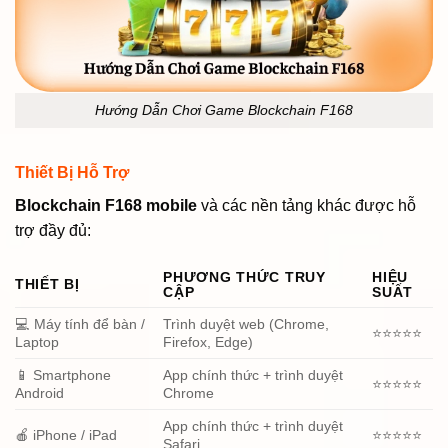
Hướng Dẫn Chơi Game Blockchain F168
Thiết Bị Hỗ Trợ
Blockchain F168 mobile
và các nền tảng khác được hỗ
trợ đầy đủ:
PHƯƠNG THỨC TRUY
HIỆU
THIẾT BỊ
CẬP
SUẤT
💻 Máy tính để bàn /
Trình duyệt web (Chrome,
⭐⭐⭐⭐⭐
Laptop
Firefox, Edge)
📱 Smartphone
App chính thức + trình duyệt
⭐⭐⭐⭐⭐
Android
Chrome
App chính thức + trình duyệt
🍎 iPhone / iPad
⭐⭐⭐⭐⭐
Safari