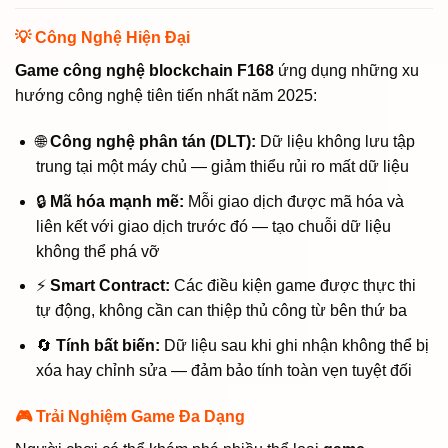
💡 Công Nghệ Hiện Đại
Game công nghệ blockchain F168
ứng dụng những xu
hướng công nghệ tiên tiến nhất năm 2025:
🌐
Công nghệ phân tán (DLT):
Dữ liệu không lưu tập
trung tại một máy chủ — giảm thiểu rủi ro mất dữ liệu
🔒
Mã hóa mạnh mẽ:
Mỗi giao dịch được mã hóa và
liên kết với giao dịch trước đó — tạo chuỗi dữ liệu
không thể phá vỡ
⚡
Smart Contract:
Các điều kiện game được thực thi
tự động, không cần can thiệp thủ công từ bên thứ ba
🔄
Tính bất biến:
Dữ liệu sau khi ghi nhận không thể bị
xóa hay chỉnh sửa — đảm bảo tính toàn vẹn tuyệt đối
🎮 Trải Nghiệm Game Đa Dạng