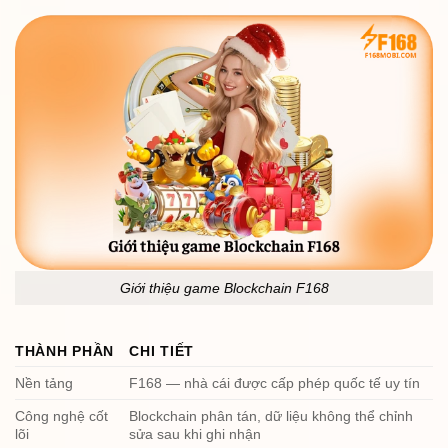
Giới thiệu game Blockchain F168
THÀNH PHẦN
CHI TIẾT
Nền tảng
F168 — nhà cái được cấp phép quốc tế uy tín
Công nghệ cốt
Blockchain phân tán, dữ liệu không thể chỉnh
lõi
sửa sau khi ghi nhận