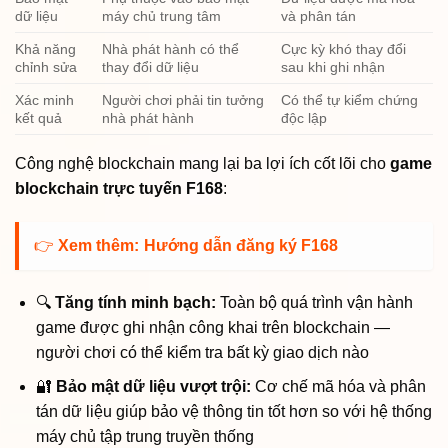
dữ liệu
máy chủ trung tâm
và phân tán
Khả năng
Nhà phát hành có thể
Cực kỳ khó thay đổi
chỉnh sửa
thay đổi dữ liệu
sau khi ghi nhận
Xác minh
Người chơi phải tin tưởng
Có thể tự kiểm chứng
kết quả
nhà phát hành
độc lập
Công nghệ blockchain mang lại ba lợi ích cốt lõi cho
game
blockchain trực tuyến F168
:
👉
Xem thêm:
Hướng dẫn đăng ký F168
🔍
Tăng tính minh bạch:
Toàn bộ quá trình vận hành
game được ghi nhận công khai trên blockchain —
người chơi có thể kiểm tra bất kỳ giao dịch nào
🔐
Bảo mật dữ liệu vượt trội:
Cơ chế mã hóa và phân
tán dữ liệu giúp bảo vệ thông tin tốt hơn so với hệ thống
máy chủ tập trung truyền thống