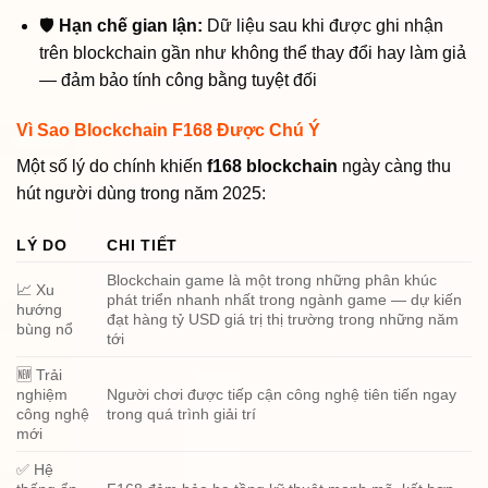
🛡️
Hạn chế gian lận:
Dữ liệu sau khi được ghi nhận
trên blockchain gần như không thể thay đổi hay làm giả
— đảm bảo tính công bằng tuyệt đối
Vì Sao Blockchain F168 Được Chú Ý
Một số lý do chính khiến
f168 blockchain
ngày càng thu
hút người dùng trong năm 2025:
LÝ DO
CHI TIẾT
Blockchain game là một trong những phân khúc
📈 Xu
phát triển nhanh nhất trong ngành game — dự kiến
hướng
đạt hàng tỷ USD giá trị thị trường trong những năm
bùng nổ
tới
🆕 Trải
nghiệm
Người chơi được tiếp cận công nghệ tiên tiến ngay
công nghệ
trong quá trình giải trí
mới
✅ Hệ