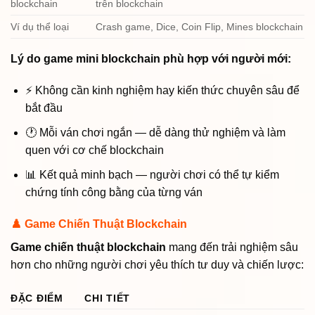
blockchain
trên blockchain
Ví dụ thể loại
Crash game, Dice, Coin Flip, Mines blockchain
Lý do game mini blockchain phù hợp với người mới:
⚡ Không cần kinh nghiệm hay kiến thức chuyên sâu để
bắt đầu
🕐 Mỗi ván chơi ngắn — dễ dàng thử nghiệm và làm
quen với cơ chế blockchain
📊 Kết quả minh bạch — người chơi có thể tự kiểm
chứng tính công bằng của từng ván
♟️ Game Chiến Thuật Blockchain
Game chiến thuật blockchain
mang đến trải nghiệm sâu
hơn cho những người chơi yêu thích tư duy và chiến lược:
ĐẶC ĐIỂM
CHI TIẾT