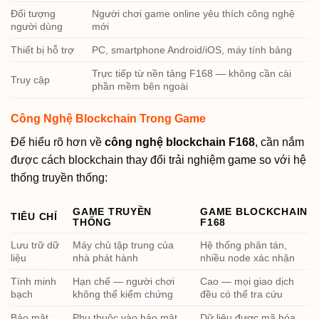
Đối tượng
Người chơi game online yêu thích công nghệ
người dùng
mới
Thiết bị hỗ trợ
PC, smartphone Android/iOS, máy tính bảng
Trực tiếp từ nền tảng F168 — không cần cài
Truy cập
phần mềm bên ngoài
Công Nghệ Blockchain Trong Game
Để hiểu rõ hơn về
công nghệ blockchain F168
, cần nắm
được cách blockchain thay đổi trải nghiệm game so với hệ
thống truyền thống:
GAME TRUYỀN
GAME BLOCKCHAIN
TIÊU CHÍ
THỐNG
F168
Lưu trữ dữ
Máy chủ tập trung của
Hệ thống phân tán,
liệu
nhà phát hành
nhiều node xác nhận
Tính minh
Hạn chế — người chơi
Cao — mọi giao dịch
bạch
không thể kiểm chứng
đều có thể tra cứu
Bảo mật
Phụ thuộc vào bảo mật
Dữ liệu được mã hóa