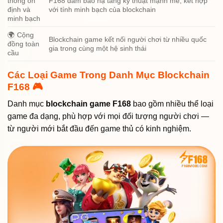
thống ổn
F168 đảm bảo hạ tầng kỹ thuật mạnh mẽ, kết hợp
định và
với tính minh bạch của blockchain
minh bạch
🌍 Cộng
Blockchain game kết nối người chơi từ nhiều quốc
đồng toàn
gia trong cùng một hệ sinh thái
cầu
Các Loại Game Trong Danh Mục Blockchain
F168 🎮
Danh mục
blockchain game F168
bao gồm nhiều thể loại
game đa dạng, phù hợp với mọi đối tượng người chơi —
từ người mới bắt đầu đến game thủ có kinh nghiệm.