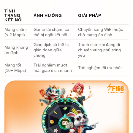
TÌNH
TRẠNG
ẢNH HƯỞNG
GIẢI PHÁP
KẾT NỐI
Mạng chậm
Game tải chậm, có
Chuyển sang WiFi hoặc
(< 2 Mbps)
thể bị ngắt kết nối
chờ mạng ổn định
Giao dịch có thể bị
Tránh chơi khi đang di
Mạng không
gián đoạn giữa
chuyển vùng phủ sóng
ổn định
chừng
yếu
Mạng tốt
Trải nghiệm mượt
Trải nghiệm tối ưu nhất
(10+ Mbps)
mà, giao dịch nhanh