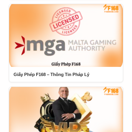
Giấy Phép F168 – Thông Tin Pháp Lý